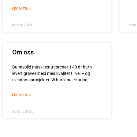
LES MER »
juni 8, 2023
mai 
Om oss
Bunnsolid maskinentreprenør. I 40 år har vi
levert gravearbeid med kvalitet til vei – og
eiendomsprosjekter. Vi har lang erfaring,
LES MER »
april 6, 2023