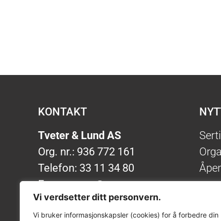
KONTAKT
NYT
Tveter & Lund AS
Sert
Org. nr.: 936 772 161
Orga
Telefon: 33 11 34 80
Åpen
E-post:
post@tveter.no
Vi verdsetter ditt personvern.
ISO-
Vi bruker informasjonskapsler (cookies) for å forbedre din