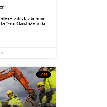
er
vil like – fordi folk fortjener mer
Hos Tveter & Lund kjører vi ikke
025
JOBB