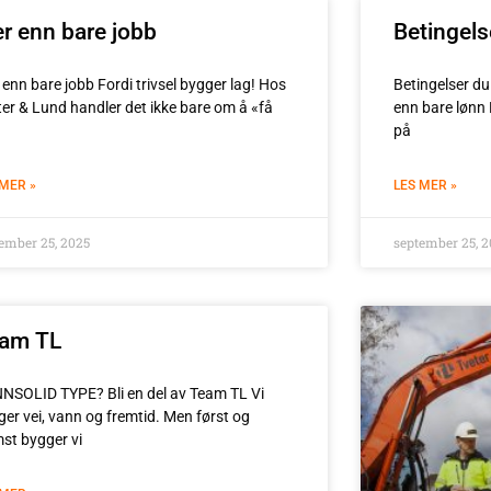
r enn bare jobb
Betingels
enn bare jobb Fordi trivsel bygger lag! Hos
Betingelser du 
ter & Lund handler det ikke bare om å «få
enn bare lønn 
på
 MER »
LES MER »
ember 25, 2025
september 25, 2
am TL
NSOLID TYPE? Bli en del av Team TL Vi
ger vei, vann og fremtid. Men først og
mst bygger vi