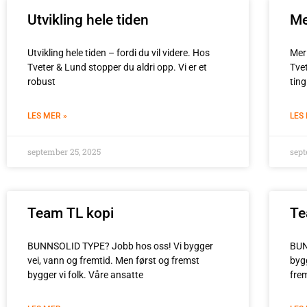
Utvikling hele tiden
Me
Utvikling hele tiden – fordi du vil videre. Hos
Mer 
Tveter & Lund stopper du aldri opp. Vi er et
Tve
robust
ting
LES MER »
LES
september 25, 2025
sept
Team TL kopi
Te
BUNNSOLID TYPE? Jobb hos oss! Vi bygger
BUN
vei, vann og fremtid. Men først og fremst
byg
bygger vi folk. Våre ansatte
fre