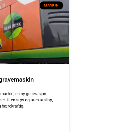
MASKIN
 gravemaskin
emaskin, en ny generasjon
r. Uten støy og uten utslipp,
g bærekraftig.