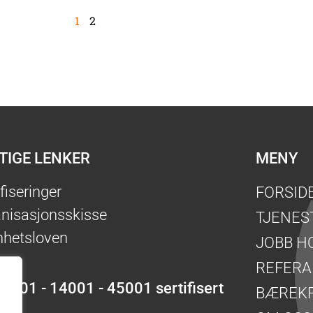
1
2
TIGE LENKER
MENY
ifiseringer
FORSID
nisasjonsskisse
TJENES
hetsloven
JOBB H
REFERA
 9001 - 14001 - 45001 sertifisert
BÆREK