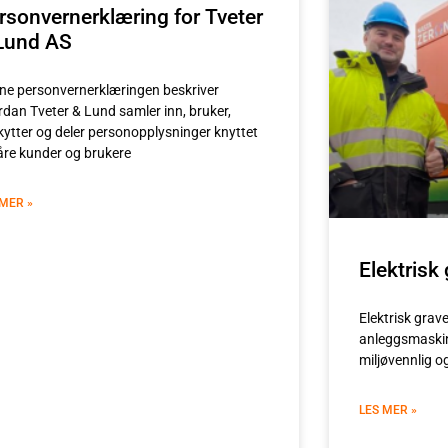
rsonvernerklæring for Tveter
Lund AS
ne personvernerklæringen beskriver
rdan Tveter & Lund samler inn, bruker,
kytter og deler personopplysninger knyttet
våre kunder og brukere
 MER »
Elektrisk
Elektrisk grav
anleggsmaskine
miljøvennlig o
LES MER »