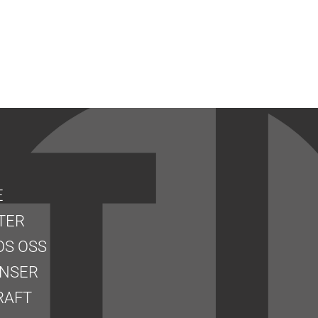
E
TER
OS OSS
NSER
RAFT