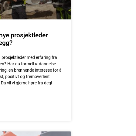
 nye prosjektleder
legg?
g prosjektleder med erfaring fra
en? Har du formell utdannelse
ring, en brennende interesse for å
øst, positivt og fremoverlent
a vil vi gjerne høre fra deg!