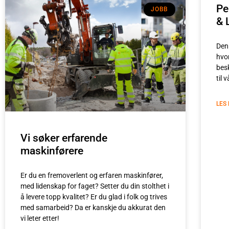
Pe
JOBB
& 
Den
hvo
bes
til 
LES
Vi søker erfarende
maskinførere
Er du en fremoverlent og erfaren maskinfører,
med lidenskap for faget? Setter du din stolthet i
å levere topp kvalitet? Er du glad i folk og trives
med samarbeid? Da er kanskje du akkurat den
vi leter etter!