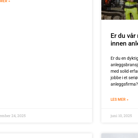
 MER »
Er du vår
innen an
Er du en dykti
anleggsbransj
med solid erfa
jobbe i et seri
anleggsfirma? D
LES MER »
ember 24, 2025
juni 10, 2025